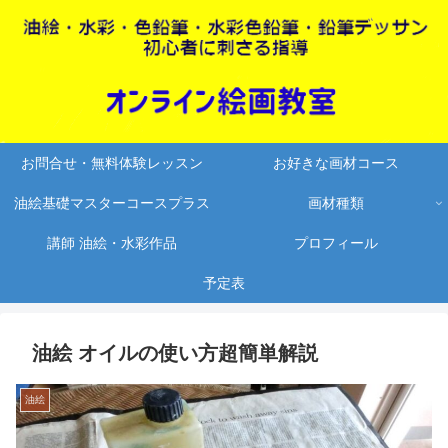
お問合せ・無料体験レッスン
お好きな画材コース
油絵基礎マスターコースプラス
画材種類
講師 油絵・水彩作品
プロフィール
予定表
油絵 オイルの使い方超簡単解説
油絵