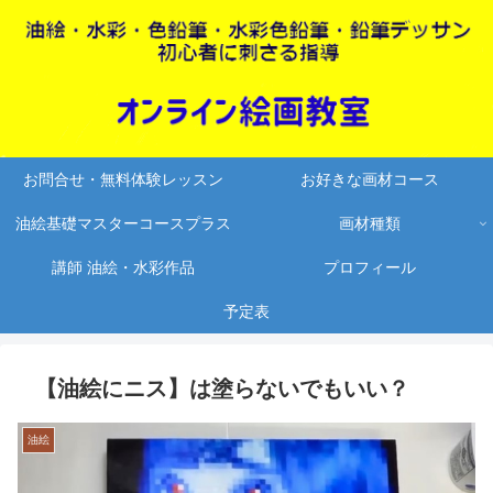
お問合せ・無料体験レッスン
お好きな画材コース
油絵基礎マスターコースプラス
画材種類
講師 油絵・水彩作品
プロフィール
予定表
【油絵にニス】は塗らないでもいい？
油絵