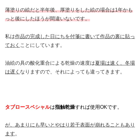
薄塗りの絵だと半年後、厚塗りをした絵の場合は1年かも
っと後にしたほうが間違いないです。
私は
作品の完成した日にちを付箋に書いて作品の裏に貼っ
ておく
ことにしています。
油絵の具の酸化重合による乾燥の速度は
夏場は速く、冬場
は遅く
なりますので、それによっても違ってきます。
タブロースペシャル
は
指触乾燥
すれば使用OKです。
が、あまりにも早いとやはり若干表面が崩れることもあり
ます
。