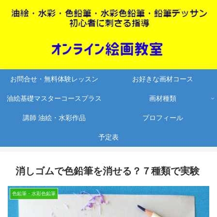
お問合せ・無料体験レッスン
お好きな画材コース
油絵基礎マスターコースプラス
画材種類
講師 油絵・水彩作品
プロフィール
予定表
消しゴムで色鉛筆を消せる？７種類で実験
色鉛筆・水彩色鉛筆