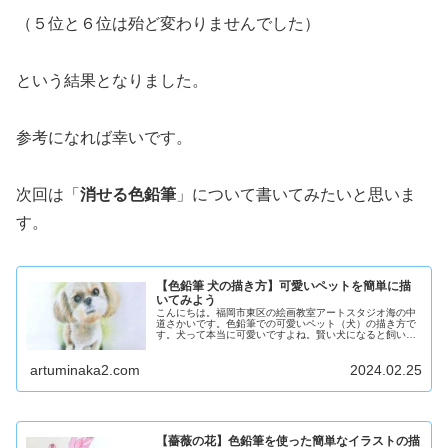
（５位と６位は殆ど変わりませんでした）
という結果となりました。
参考になれば幸いです。
次回は「
消せる色鉛筆
」について書いてみたいと思いま
す。
【色鉛筆 犬の描き方】可愛いペットを簡単に描
いてみよう
こんにちは。福岡市東区の絵画教室アートスタジオ海の中
道さかいです。色鉛筆での可愛いペット（犬）の描き方で
す。犬って本当に可愛いですよね。賢い犬になると飼い主
の持ち物を守ってくれたりします。私も子どもの頃は犬を
飼っていてお風呂に入れたり「お手...
artuminaka2.com
2024.02.25
【薔薇の花】色鉛筆を使った簡単なイラストの描