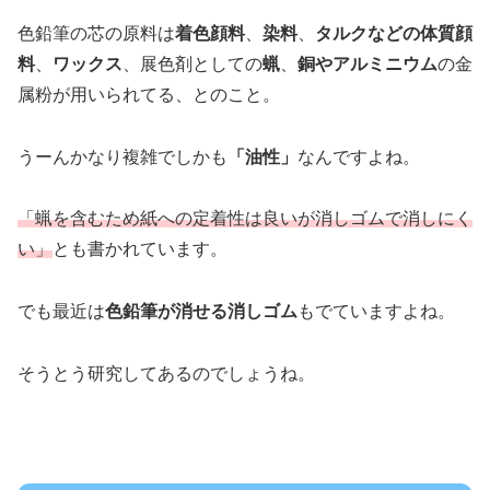
色鉛筆の芯の原料は
着色顔料
、
染料
、
タルクなどの体質顔
料
、
ワックス
、展色剤としての
蝋
、
銅やアルミニウム
の金
属粉が用いられてる、とのこと。
うーんかなり複雑でしかも
「油性」
なんですよね。
「蝋を含むため紙への定着性は良いが消しゴムで消しにく
い」
とも書かれています。
でも最近は
色鉛筆が消せる消しゴム
もでていますよね。
そうとう研究してあるのでしょうね。