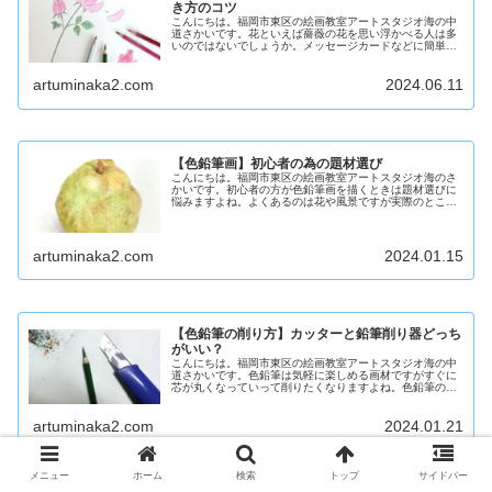
き方のコツ
こんにちは。福岡市東区の絵画教室アートスタジオ海の中
道さかいです。花といえば薔薇の花を思い浮かべる人は多
いのではないでしょうか。メッセージカードなどに簡単に
オシャレにバラの花を描いて添えたいと思うことはありま
すよね。でもいざバラの花を描くと...
artuminaka2.com
2024.06.11
【色鉛筆画】初心者の為の題材選び
こんにちは。福岡市東区の絵画教室アートスタジオ海のさ
かいです。初心者の方が色鉛筆画を描くときは題材選びに
悩みますよね。よくあるのは花や風景ですが実際のところ
はどんな題材が絵になりやすいのでしょうか？このブログ
では私が20年以上教室をやってき...
artuminaka2.com
2024.01.15
【色鉛筆の削り方】カッターと鉛筆削り器どっち
がいい？
こんにちは。福岡市東区の絵画教室アートスタジオ海の中
道さかいです。色鉛筆は気軽に楽しめる画材ですがすぐに
芯が丸くなっていって削りたくなりますよね。色鉛筆の削
り方はどうすれば良いのでしょうか。カッターナイフでの
色鉛筆の削り方、鉛筆削りでの色鉛...
artuminaka2.com
2024.01.21
メニュー
ホーム
検索
トップ
サイドバー