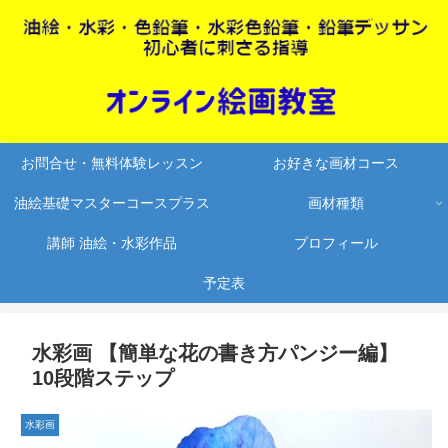
お問合せ・無料体験レッスン
お好きな画材コース
油絵基礎マスターコースプラス
画材種類
講師 油絵・水彩作品
プロフィール
予定表
水彩画 【簡単な花の書き方パンジー編】
10段階ステップ
水彩画