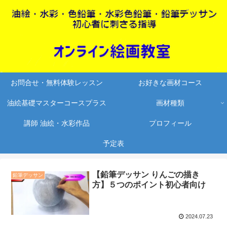
お問合せ・無料体験レッスン
お好きな画材コース
油絵基礎マスターコースプラス
画材種類
講師 油絵・水彩作品
プロフィール
予定表
【鉛筆デッサン りんごの描き
鉛筆デッサン
方】５つのポイント初心者向け
2024.07.23