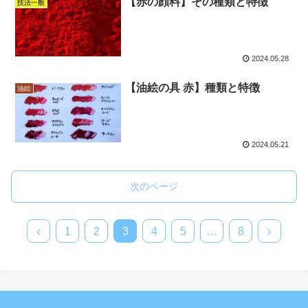
【赤の顔料】その種類と特徴
技法一般
2024.05.28
【油絵の具 赤】種類と特徴
油絵
2024.05.21
次のページ
前
次
1
2
3
4
5
…
8
へ
へ