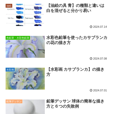
【油絵の具 青】の種類と違いは
油絵
白を混ぜると分かり易い
2024.07.14
水彩色鉛筆を使ったカサブランカ
色鉛筆・水彩色鉛筆
の花の描き方
2024.07.08
【水彩画 カサブランカ】の描き
水彩画
方
2024.07.01
鉛筆デッサン 球体の簡単な描き
鉛筆デッサン
方と６つの失敗例