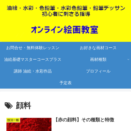
お問合せ・無料体験レッスン
お好きな画材コース
油絵基礎マスターコースプラス
画材種類
講師 油絵・水彩作品
プロフィール
予定表
顔料
【赤の顔料】その種類と特徴
技法一般