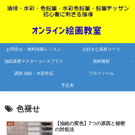
お問合せ・無料体験レッスン
お好きな画材コース
油絵基礎マスターコースプラス
画材種類
講師 油絵・水彩作品
プロフィール
予定表
色褪せ
【油絵の変色】7つの原因と秘密
油絵
の対処法