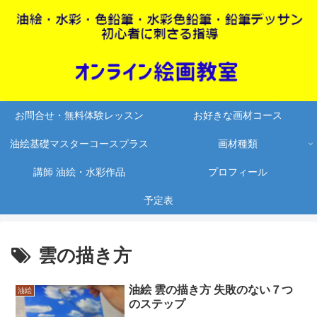
お問合せ・無料体験レッスン
お好きな画材コース
油絵基礎マスターコースプラス
画材種類
講師 油絵・水彩作品
プロフィール
予定表
雲の描き方
油絵 雲の描き方 失敗のない７つ
油絵
のステップ